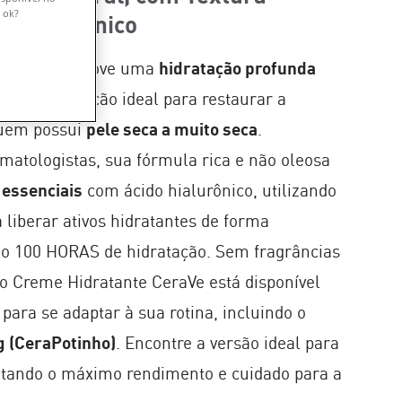
 ok?
o Hialurônico
atante
promove uma
hidratação profunda
 sendo a solução ideal para restaurar a
uem possui
pele seca a muito seca
.
atologistas, sua fórmula rica e não oleosa
 essenciais
com ácido hialurônico, utilizando
 liberar ativos hidratantes de forma
do 100 HORAS de hidratação. Sem fragrâncias
 o Creme Hidratante CeraVe está disponível
para se adaptar à sua rotina, incluindo o
g (CeraPotinho)
. Encontre a versão ideal para
eitando o máximo rendimento e cuidado para a