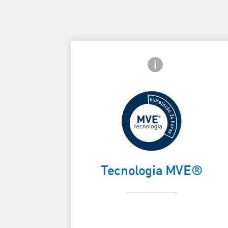
Ícone de informações
Liberação
prolongada
dos ativos
para
Card Frontside
hidratação
Tecnologia MVE®
durante todo
o dia