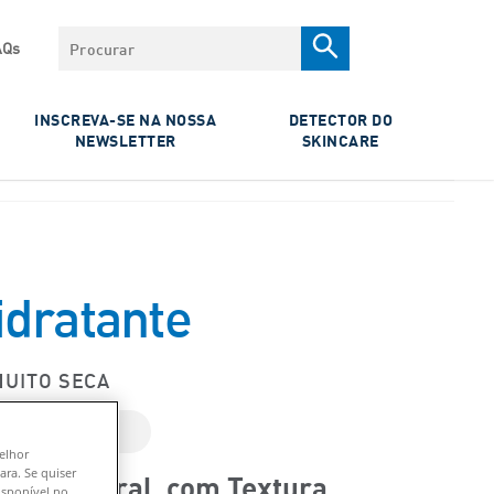
Procurar
AQs
INSCREVA-SE NA NOSSA
DETECTOR DO
NEWSLETTER
SKINCARE
dratante
MUITO SECA
ESSENCIAIS
melhor
ara. Se quiser
te Corporal, com Textura
isponível no