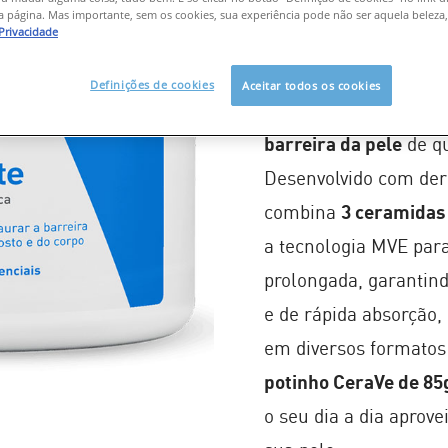
 página. Mas importante, sem os cookies, sua experiência pode não ser aquela beleza,
Cremosa e Ácid
 Privacidade
O
CeraVe Creme Hidr
Definições de cookies
Aceitar todos os cookies
para o rosto e corpo
,
barreira da pele
de q
Desenvolvido com derm
combina
3 ceramidas
a tecnologia MVE para
prolongada, garantin
e de rápida absorção,
em diversos formatos 
potinho CeraVe de 85
o seu dia a dia aprov