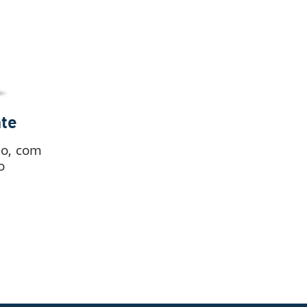
nte
eo, com
o