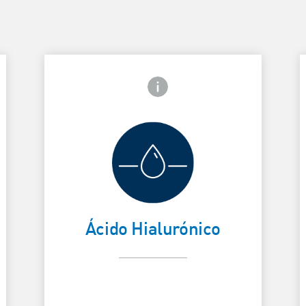
 frontais
Ícone de informações frontais
Ajuda a reter
a hidratação
Card Frontside
C
natural da
Ácido Hialurónico
pele