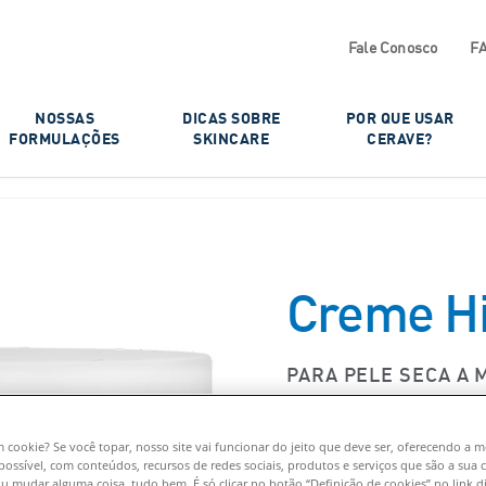
Fale Conosco
F
NOSSAS
DICAS SOBRE
POR QUE USAR
FORMULAÇÕES​
SKINCARE
CERAVE?​
Creme Hi
PARA PELE SECA A 
3 CERAMIDAS 
m cookie? Se você topar, nosso site vai funcionar do jeito que deve ser, oferecendo a 
possível, com conteúdos, recursos de redes sociais, produtos e serviços que são a sua c
Creme Hidratan
u mudar alguma coisa, tudo bem. É só clicar no botão “Definição de cookies” no link d