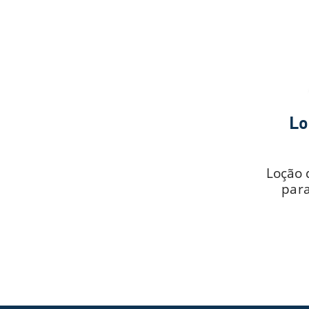
Lo
Loção 
para