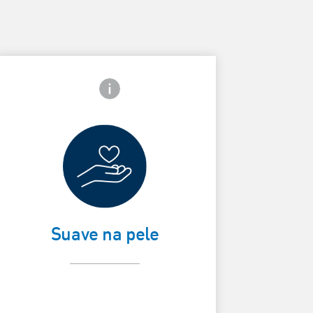
Ícone de informações frontais
Não resseca
ard Frontside
Suave na pele