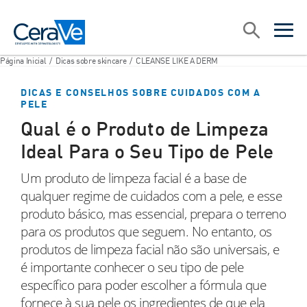
Main Navigation
Procurar
open sea
open 
Página Inicial
/
Dicas sobre skincare
/
CLEANSE LIKE A DERM
DICAS E CONSELHOS SOBRE CUIDADOS COM A
PELE
Qual é o Produto de Limpeza
Ideal Para o Seu Tipo de Pele
Um produto de limpeza facial é a base de
qualquer regime de cuidados com a pele, e esse
produto básico, mas essencial, prepara o terreno
para os produtos que seguem. No entanto, os
produtos de limpeza facial não são universais, e
é importante conhecer o seu tipo de pele
específico para poder escolher a fórmula que
fornece à sua pele os ingredientes de que ela