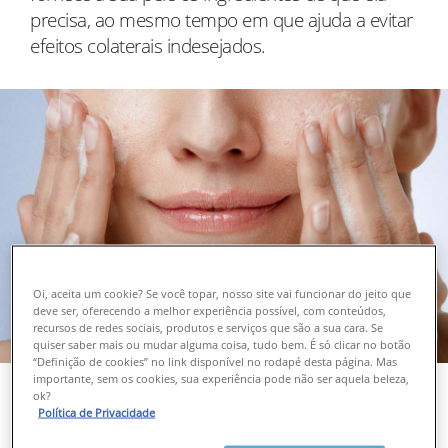
precisa, ao mesmo tempo em que ajuda a evitar
efeitos colaterais indesejados.
Oi, aceita um cookie? Se você topar, nosso site vai funcionar do jeito que
deve ser, oferecendo a melhor experiência possível, com conteúdos,
recursos de redes sociais, produtos e serviços que são a sua cara. Se
quiser saber mais ou mudar alguma coisa, tudo bem. É só clicar no botão
“Definição de cookies” no link disponível no rodapé desta página. Mas
importante, sem os cookies, sua experiência pode não ser aquela beleza,
ok?
VISÃO GERAL
Política de Privacidade
O objetivo principal da limpeza é remover maquiagem,