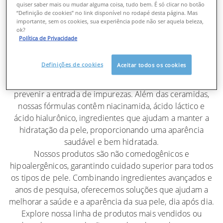
MAIS VENDIDOS
quiser saber mais ou mudar alguma coisa, tudo bem. É só clicar no botão
“Definição de cookies” no link disponível no rodapé desta página. Mas
importante, sem os cookies, sua experiência pode não ser aquela beleza,
ok?
Política de Privacidade
Desenvolvidos em colaboração com dermatologistas,
nossos produtos mais vendidos são formulados com três
Definições de cookies
Aceitar todos os cookies
ceramidas essenciais, que ajudam a restaurar a barreira
protetora da pele. Isso é crucial para selar a hidratação e
prevenir a entrada de impurezas. Além das ceramidas,
nossas fórmulas contêm niacinamida, ácido láctico e
ácido hialurônico, ingredientes que ajudam a manter a
hidratação da pele, proporcionando uma aparência
saudável e bem hidratada.
Nossos produtos são não comedogênicos e
hipoalergênicos, garantindo cuidado superior para todos
os tipos de pele. Combinando ingredientes avançados e
anos de pesquisa, oferecemos soluções que ajudam a
melhorar a saúde e a aparência da sua pele, dia após dia.
Explore nossa linha de produtos mais vendidos ou