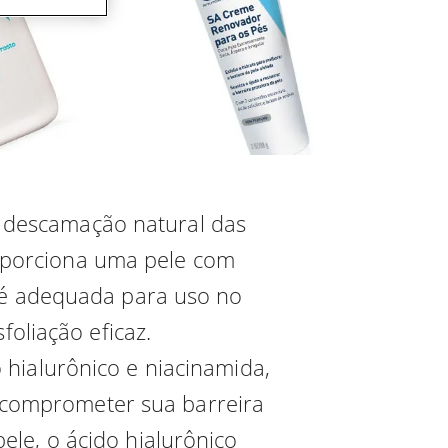
 a descamação natural das
roporciona uma pele com
o é adequada para uso no
oliação eficaz.
 hialurônico e niacinamida,
m comprometer sua barreira
ele, o ácido hialurônico