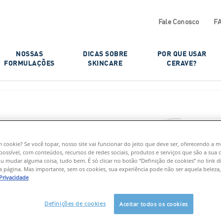
Fale Conosco
F
NOSSAS
DICAS SOBRE
POR QUE USAR
FORMULAÇÕES​
SKINCARE
CERAVE?​
m cookie? Se você topar, nosso site vai funcionar do jeito que deve ser, oferecendo a 
possível, com conteúdos, recursos de redes sociais, produtos e serviços que são a sua c
u mudar alguma coisa, tudo bem. É só clicar no botão “Definição de cookies” no link d
 página. Mas importante, sem os cookies, sua experiência pode não ser aquela beleza,
S COM
 Privacidade
ÍLICO
Definições de cookies
Aceitar todos os cookies