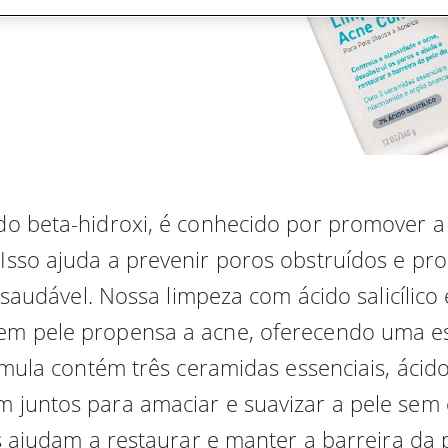
cido beta-hidroxi, é conhecido por promover
. Isso ajuda a prevenir poros obstruídos e p
 saudável. Nossa limpeza com ácido salicílic
 em pele propensa a acne, oferecendo uma esf
rmula contém três ceramidas essenciais, ácido
m juntos para amaciar e suavizar a pele se
 ajudam a restaurar e manter a barreira da p