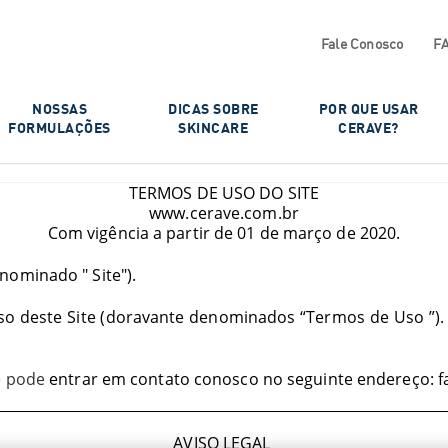
Fale Conosco
F
NOSSAS
DICAS SOBRE
POR QUE USAR
FORMULAÇÕES​
SKINCARE
CERAVE?​
TERMOS DE USO DO SITE
www.
cerave.com.br
Com vigência a partir de 01 de março de 2020.
enominado "
Site
").
so deste Site (doravante denominados “
Termos de Uso
”)
ê pode
entrar em contato conosco no seguinte endereço:
f
AVISO LEGAL