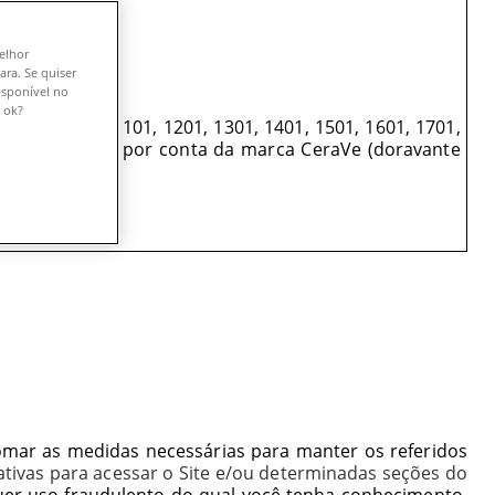
melhor
ara. Se quiser
isponível no
 ok?
e Salas 501, 1101, 1201, 1301, 1401, 1501, 1601, 1701,
 atua em nome e por conta da marca CeraVe (doravante
tomar as medidas necessárias para manter os referidos
ativas para acessar o Site e/ou determinadas seções do
quer uso fraudulento do qual você tenha conhecimento.