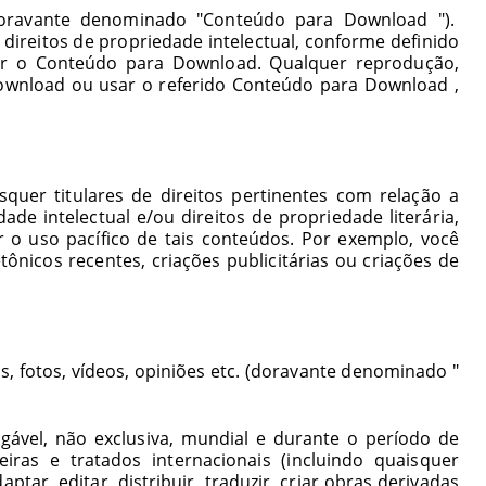
doravante denominado "
Conteúdo para
Download
").
direitos de propriedade intelectual, conforme definido
e usar o Conteúdo para Download. Qualquer reprodução,
download ou usar o referido Conteúdo para
Download
,
quer titulares de direitos pertinentes com relação a
e intelectual e/ou direitos de propriedade literária,
ir o uso pacífico de tais conteúdos. Por exemplo, você
ônicos recentes, criações publicitárias ou criações de
, fotos, vídeos, opiniões etc. (doravante denominado "
gável, não exclusiva, mundial e durante o período de
eiras e tratados internacionais (incluindo quaisquer
ar, editar, distribuir, traduzir, criar obras derivadas