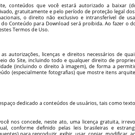
ite, conteúdos que você estará autorizado a baixar (
ado, gratuitamente e pelo período de proteção legal dos 
ernacionais, o direito não exclusivo e intransferível d
ou do Conteúdo para
Download
será proibida. Ao fazer o 
estes Termos de Uso.
s autorizações, licenças e direitos necessários de quais
 do Site, incluindo todo e qualquer direito de propriedad
cidade (incluindo o direito à imagem), de forma a permit
eúdo (especialmente fotografias) que mostre itens arquitet
spaço dedicado a conteúdos de usuários, tais como textos
ocê nos concede, neste ato, uma licença gratuita, irrevo
ual, conforme definido pelas leis brasileiras e estrang
es) para reproduzir, exibir, usar, copiar, modificar, adapt