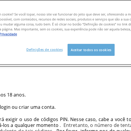
m cookie? Se você topar, nosso site vai funcionar do jeito que deve ser, oferecendo a 
possível, com conteúdos, recursos de redes sociais, produtos e serviços que são a sua c
e:
0800 200 1104
u mudar alguma coisa, tudo bem. É só clicar no botão “Definição de cookies” no link d
 página. Mas importante, sem os cookies, sua experiência pode não ser aquela beleza,
S LTDA.
, com sede na Avenida Barão de Tefé, 27, Loja 201 
 Privacidade
460, inscrita no CNPJ sob o nº 30.278.428/0001-61, que
Definições de cookies
Aceitar todos os cookies
icrosoft Way, Redmond WA 98052.
nos 18 anos.
 login ou criar uma conta.
á exigir o uso de códigos PIN. Nesse caso, cabe a você 
rá-los a qualquer momento
. Entretanto, o número de tent
udulento de tais códigos
. Por favor, informe-nos de qual