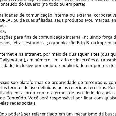
 Conteúdo do Usuário (no todo ou em parte).
nalidades de comunicação interna ou externa, corporativa
'ORÉAL ou de suas afiliadas, seus produtos e/ou marcas, em
ada,
es,
ações para fins de comunicação interna, incluindo força de
gressos, feiras, estandes…; comunicação
B-to-B
, na imprensa
 internet e na intranet, por meio de quaisquer sites (qualq
 Dailymotion), em número ilimitado de inserções e transm
cidade, inclusive por meio de publicidade em pontos 
sociais são plataformas de propriedade de terceiros e, c
elos termos de uso definidos pelos referidos terceiros. P
alizado em acordo com os termos de uso definidos pelas r
 de Conteúdo. Você será responsável por lidar com quais
elas redes sociais.
údo poderá ser referenciado em um mecanismo de busca 