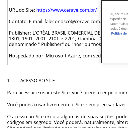
URL do Site
:
https://www.cerave.com.br/
Oi, aceita u
experiência 
Contato
: E-mail:
faleconosco@cerave.com.br
- Telefon
saber mais o
rodapé desta
Publisher
:
L'ORÉAL BRASIL COMERCIAL DE COSMÉTICO
Política de
1801, 1901, 2001, 2101 e 2201, Gambôa, CEP: 20.220-
denominado "
Publisher
" ou "
nós
" ou
“nos
”).
Hospedado por
: Microsoft Azure, com sede na One M
1. ACESSO AO SITE
Para acessar e usar este Site, você precisa ter pelo me
Você poderá usar livremente o Site, sem precisar fazer
O acesso ao Site e/ou a algumas de suas seções poder
códigos em segredo. Você poderá, naturalmente, alte
Site poderá ser limitado para evitar qualquer uso fra