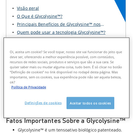
Visão geral
O Que é Glycolysine™?
Principais Benefícios de Glycolysine™ nos
Cuidados...
Quem pode usar a tecnologia Glycolysine™?
Visão geral
Oi, aceita um cookie? Se você topar, nosso site vai funcionar do jeito que
deve ser, oferecendo a melhor experiência possível, com conteúdos,
Glycolysine™ é o mais novo ingrediente e tecnologia
recursos de redes sociais, produtos e serviços que são a sua cara. Se
quiser saber mais ou mudar alguma coisa, tudo bem. É só clicar no botão
inovadora de cuidado com a pele mista da CeraVe. Ele
“Definição de cookies” no link disponível no rodapé desta página. Mas
hidrata e controla a oleosidade enquanto ajuda a proteger
importante, sem os cookies, sua experiência pode não ser aquela beleza,
a barreira da sua pele. Você o encontrará na Espuma de
ok?
Limpeza Equilibrante Air Foam (Balancing Air Foam
Política de Privacidade
Cleanser), uma fórmula suave que limpa e proporciona
hidratação duradoura. Aqui, apresentaremos tanto o
ingrediente quanto o limpador, explicando por que ele é
Definições de cookies
Aceitar todos os cookies
ideal para a pele mista.
Fatos Importantes Sobre a Glycolysine™
Glycolysine™ é um tensoativo biológico patenteado.