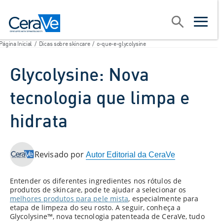
Main Navigation
Procurar
open sear
open m
Página Inicial
/
Dicas sobre skincare
/
o-que-e-glycolysine
Glycolysine: Nova
tecnologia que limpa e
hidrata
Revisado por
Autor Editorial da CeraVe​
Entender os diferentes ingredientes nos rótulos de
produtos de skincare, pode te ajudar a selecionar os
melhores produtos para pele mista
, especialmente para
etapa de limpeza do seu rosto. A seguir, conheça a
Glycolysine™, nova tecnologia patenteada de CeraVe, tudo