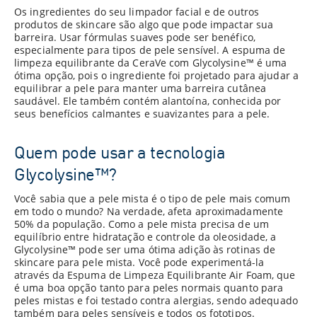
Os ingredientes do seu limpador facial e de outros
produtos de skincare são algo que pode impactar sua
barreira. Usar fórmulas suaves pode ser benéfico,
especialmente para tipos de pele sensível. A espuma de
limpeza equilibrante da CeraVe com Glycolysine™ é uma
ótima opção, pois o ingrediente foi projetado para ajudar a
equilibrar a pele para manter uma barreira cutânea
saudável. Ele também contém alantoína, conhecida por
seus benefícios calmantes e suavizantes para a pele.
Quem pode usar a tecnologia
Glycolysine™?
Você sabia que a pele mista é o tipo de pele mais comum
em todo o mundo? Na verdade, afeta aproximadamente
50% da população. Como a pele mista precisa de um
equilíbrio entre hidratação e controle da oleosidade, a
Glycolysine™ pode ser uma ótima adição às rotinas de
skincare para pele mista. Você pode experimentá-la
através da Espuma de Limpeza Equilibrante Air Foam, que
é uma boa opção tanto para peles normais quanto para
peles mistas e foi testado contra alergias, sendo adequado
também para peles sensíveis e todos os fototipos.