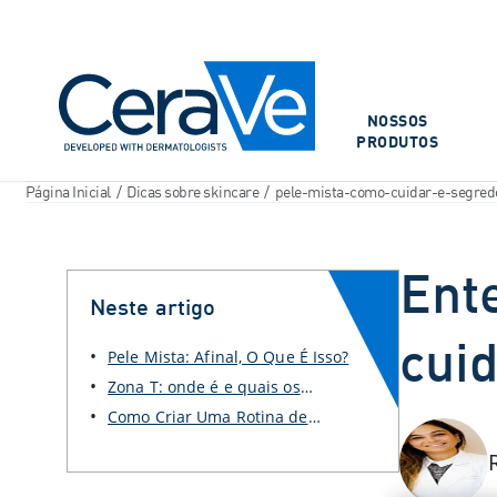
Main Navigation
NOSSOS
PRODUTOS
Página Inicial
/
Dicas sobre skincare
/
pele-mista-como-cuidar-e-segred
Ent
Neste artigo
cuid
Pele Mista: Afinal, O Que É Isso?
Zona T: onde é e quais os
cuidados
Como Criar Uma Rotina de
Skincare para Pele Mista?