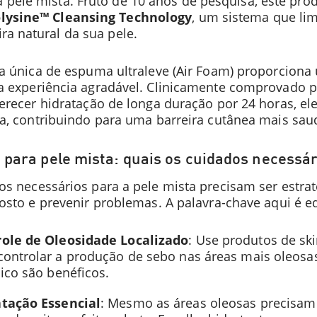
 pele mista. Fruto de 10 anos de pesquisa, este pro
olysine™ Cleansing Technology
, um sistema que li
ira natural da sua pele.
a única de espuma ultraleve (Air Foam) proporciona
a experiência agradável. Clinicamente comprovado pa
erecer hidratação de longa duração por 24 horas, ele 
da, contribuindo para uma barreira cutânea mais sau
 para pele mista: quais os cuidados necessá
s necessários para a pele mista precisam ser estraté
osto e prevenir problemas. A palavra-chave aqui é eq
ole de Oleosidade Localizado
: Use produtos de ski
controlar a produção de sebo nas áreas mais oleosas
ílico são benéficos.
tação Essencial
: Mesmo as áreas oleosas precisam