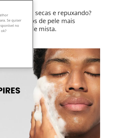
as bochechas secas e repuxando?
melhor
 um dos tipos de pele mais
ara. Se quiser
isponível no
 sobre a pele mista.
 ok?