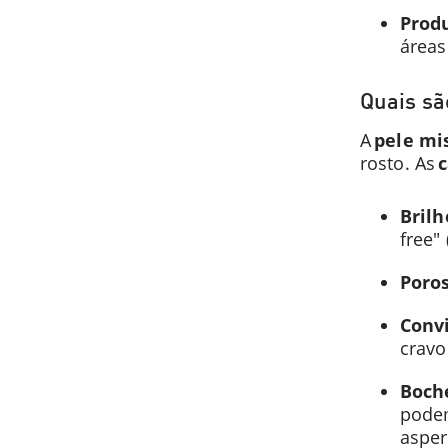
Prod
áreas
Quais sã
A
pele mi
rosto. As
c
Brilh
free"
Poro
Convi
cravo
Boch
podem
aspe