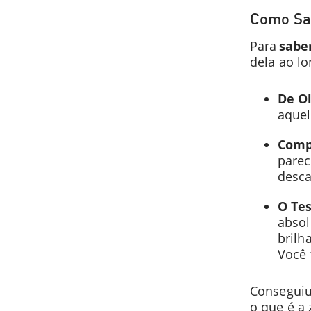
Como Sab
Para
saber
dela ao lo
De O
aquel
Comp
parec
desc
O Te
absol
brilh
Você 
Conseguiu
o que é a 