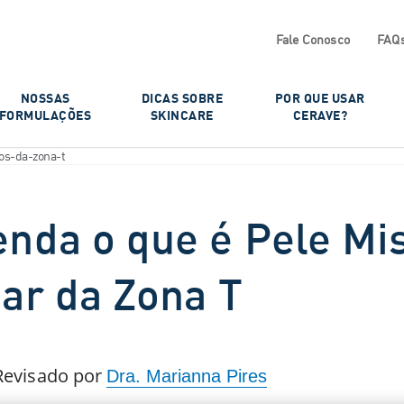
Fale Conosco
FAQ
NOSSAS
DICAS SOBRE
POR QUE USAR
FORMULAÇÕES​
SKINCARE
CERAVE?​
os-da-zona-t
enda o que é Pele Mi
ar da Zona T​
Revisado por
Dra. Marianna Pires