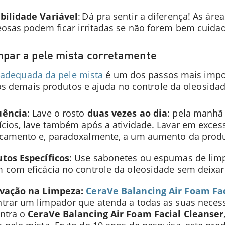
bilidade Variável
: Dá pra sentir a diferença! As ár
eosas podem ficar irritadas se não forem bem cuida
par a pele mista corretamente
 adequada da pele mista
é um dos passos mais impor
os demais produtos e ajuda no controle da oleosida
uência
: Lave o rosto
duas vezes ao dia
: pela manhã 
ícios, lave também após a atividade. Lavar em excess
camento e, paradoxalmente, a um aumento da produ
tos Específicos
: Use sabonetes ou espumas de limp
 com eficácia no controle da oleosidade sem deixar
ovação na Limpeza:
CeraVe Balancing Air Foam Fac
trar um limpador que atenda a todas as suas necess
ntra o
CeraVe Balancing Air Foam Facial Cleanser