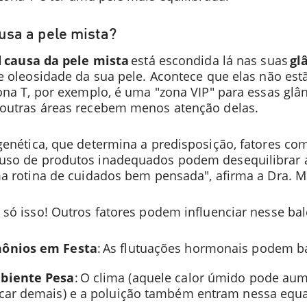
usa a pele mista?
l
causa da pele mista
está escondida lá nas suas
gl
e oleosidade da sua pele. Acontece que elas não est
ona T, por exemplo, é uma "zona VIP" para essas glâ
outras áreas recebem menos atenção delas.
enética, que determina a predisposição, fatores co
so de produtos inadequados podem desequilibrar a
ma rotina de cuidados bem pensada", afirma a Dra. M
só isso! Outros fatores podem influenciar nesse bal
ônios em Festa
: As flutuações hormonais podem b
biente Pesa
: O clima (aquele calor úmido pode aum
car demais) e a poluição também entram nessa equ