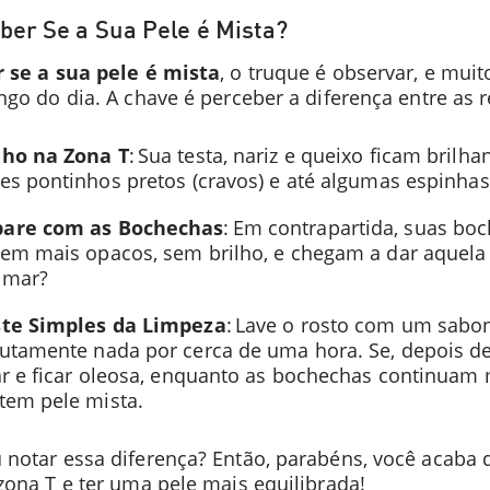
er Se a Sua Pele é Mista?
 se a sua pele é mista
, o truque é observar, e mu
ngo do dia. A chave é perceber a diferença entre as r
lho na Zona T
: Sua testa, nariz e queixo ficam bril
es pontinhos pretos (cravos) e até algumas espinhas
are com as Bochechas
: Em contrapartida, suas bo
em mais opacos, sem brilho, e chegam a dar aquela 
amar?
ste Simples da Limpeza
: Lave o rosto com um sabo
utamente nada por cerca de uma hora. Se, depois d
ar e ficar oleosa, enquanto as bochechas continuam
tem pele mista.
 notar essa diferença? Então, parabéns, você acaba 
zona T e ter uma pele mais equilibrada!