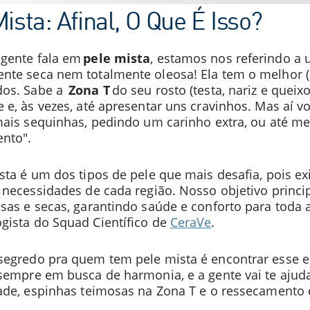
ista: Afinal, O Que É Isso?
gente fala em
pele mista
, estamos nos referindo a 
nte seca nem totalmente oleosa! Ela tem o melhor (
dos. Sabe a
Zona T
do seu rosto (testa, nariz e queixo
 e, às vezes, até apresentar uns cravinhos. Mas aí v
 mais sequinhas, pedindo um carinho extra, ou até 
nto".
sta é um dos tipos de pele que mais desafia, pois e
 necessidades de cada região. Nosso objetivo princip
sas e secas, garantindo saúde e conforto para toda a 
gista do Squad Científico de
CeraVe
.
segredo pra quem tem pele mista é encontrar esse e
sempre em busca de harmonia, e a gente vai te ajuda
dade, espinhas teimosas na Zona T e o ressecamento 