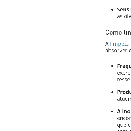
Sensi
as ol
Como lim
A
limpeza
absorver 
Freq
exerc
resse
Produ
atuem
A In
encon
que e