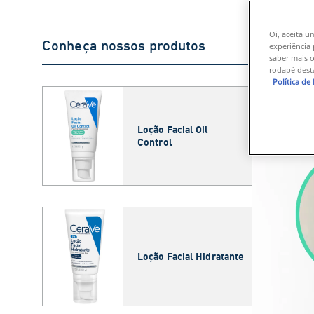
Você já 
Oi, aceita u
Conheça nossos produtos
Se a resp
experiência 
saber mais o
comuns. E
rodapé desta
Política de
Loção Facial Oil
Control
Loção Facial Hidratante