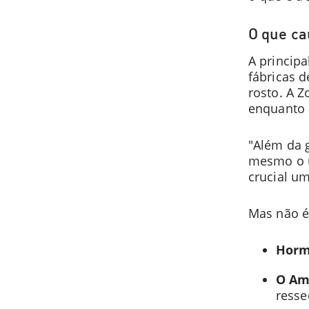
O que ca
A principa
fábricas d
rosto. A Z
enquanto 
"Além da g
mesmo o u
crucial u
Mas não é 
Horm
O Am
resse