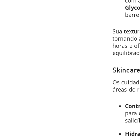
com a
Glyc
barre
Sua textur
tornando 
horas e of
equilibra
Skincare
Os cuidado
áreas do r
Contr
para 
salic
Hidra