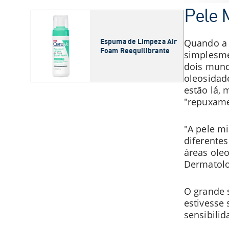
Pele M
Espuma de Limpeza Air
Quando a 
Foam Reequilibrante
simplesme
dois mun
oleosidade
estão lá,
"repuxame
"A pele mi
diferentes
áreas oleo
Dermatolo
O grande 
estivesse 
sensibili