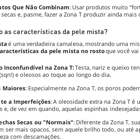
utos Que Não Combinam
: Usar produtos muito "fo
 secas e, pasme, fazer a Zona T produzir ainda mais ó
o as características da pele mista?
sta
é uma verdadeira camaleoa, mostrando uma mistu
aracterísticas da pele mista no rosto
que você vai
o Inconfundível na Zona T:
Testa, nariz e queixo ten
 (sqn!) e oleosos ao toque ao longo do dia.
s Maiores
: Especialmente na Zona T, os poros podem 
te a Imperfeições
: A oleosidade extra na Zona T é
s e, de vez em quando, aquelas espinhas indesejada
echas Secas ou "Normais"
: Diferente da Zona T, s
 ser mais opacos, sem aquele brilho todo, ou até 
reza com descamações.